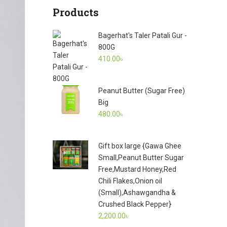
Products
Bagerhat's Taler Patali Gur -
800G
410.00
৳
Peanut Butter (Sugar Free)
Big
480.00
৳
Gift box large {Gawa Ghee
Small,Peanut Butter Sugar
Free,Mustard Honey,Red
Chili Flakes,Onion oil
(Small),Ashawgandha &
Crushed Black Pepper}
2,200.00
৳