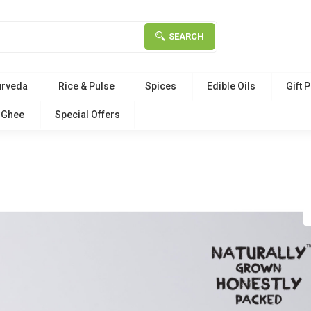
SEARCH
urveda
Rice & Pulse
Spices
Edible Oils
Gift 
Ghee
Special Offers