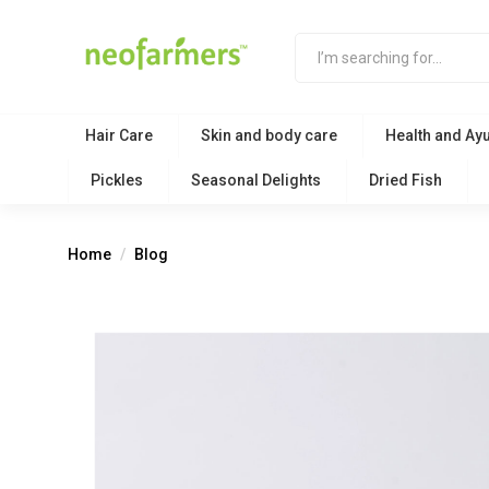
Hair Care
Skin and body care
Health and Ay
Pickles
Seasonal Delights
Dried Fish
Home
Blog