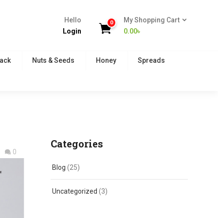
Hello
My Shopping Cart
0
Login
0.00
৳
Pack
Nuts & Seeds
Honey
Spreads
Categories
0
Blog
(25)
Uncategorized
(3)