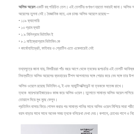
অলিভ অয়েল
একটি বহু পরিচিত তেল। এই তেলটির গুণাগুণ হয়তো সবারই জানা। অলিভ অয়েল 
অয়েলের তুলনা নেই। বৈজ্ঞানিক মতে, এক চামচ অলিভ অয়েলে রয়েছে—
• ১১৯ ক্যালোরি
• ১৩ গ্রাম ফ্যাট
• ১.৯ মিলিগ্রাম ভিটামিন ই
• ৮.১ মাইক্রোগ্রাম ভিটামিন কে
• কার্বোহাইড্রেট, ফাইবার ও প্রোটিন এতে একেবারেই নেই
তথ্যসুত্রে জানা যায়, মিসরীয়রা পাঁচ বছর আগে থেকে ত্বকের রূপচর্চায় এই তেলটি আবিষ
নিবন্ধটিতে অলিভ অয়েলের ব্যবহারের টিপস আপনাদের সঙ্গে শেয়ার করে নেব সঙ্গে তার উ
অলিভ ওয়েলে রয়েছে ভিটামিন এ, ই এবং অ্যান্টিঅক্সিডেন্ট যা ত্বককে সতেজ রাখে।
ত্বকে ময়েশ্চারাইজারেরও কাজ করে অলিভ ওয়েল। তুলোতে সামান্য অলিভ অয়েল লাগিয়ে মু
তোয়ালে দিয়ে মুখ মুছে ফেলুন।
প্রতিদিন বাসায় ফিরে গোসল করার পর সামান্য পানির সাথে অলিভ ওয়েল মিশিয়ে সারা শরী
বয়স বাড়ার সাথে সাথে অনেক সময় ত্বকে বলিরেখা দেখা দেয়। কপালে, চোখের পাশে ও নিচ