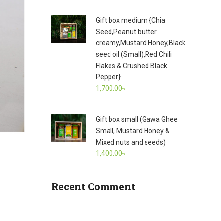
Gift box medium {Chia
Seed,Peanut butter
creamy,Mustard Honey,Black
seed oil (Small),Red Chili
Flakes & Crushed Black
Pepper}
1,700.00
৳
Gift box small (Gawa Ghee
Small, Mustard Honey &
Mixed nuts and seeds)
1,400.00
৳
Recent Comment