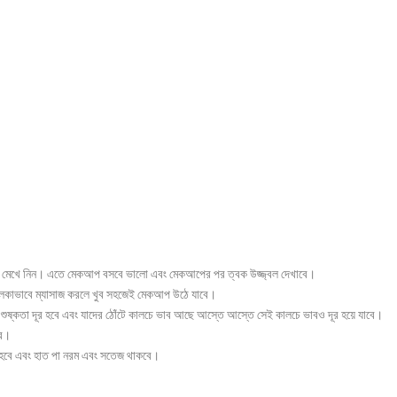
খে মেখে নিন। এতে মেকআপ বসবে ভালো এবং মেকআপের পর ত্বক উজ্জ্বল দেখাবে।
ালকাভাবে ম্যাসাজ করলে খুব সহজেই মেকআপ উঠে যাবে।
 শুষ্কতা দূর হবে এবং যাদের ঠোঁটে কালচে ভাব আছে আস্তে আস্তে সেই কালচে ভাবও দূর হয়ে যাবে।
রে।
র হবে এবং হাত পা নরম এবং সতেজ থাকবে।