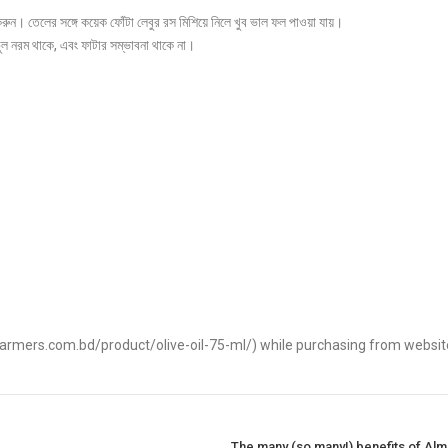
 করুন। তেলের সঙ্গে কয়েক ফোঁটা লেবুর রস মিশিয়ে নিলে খুব ভাল ফল পাওয়া যায়।
ুল নরম থাকে, এবং ফাটার সম্ভাবনা থাকে না।
ofarmers.com.bd/product/olive-oil-75-ml/) while purchasing from websit
The many (so many!) benefits of Almon