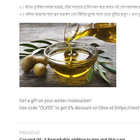
১। যাঁদের খুশকির সমস্যা রয়েছে, তাঁরা সপ্তাহে দু’দিন ভাল করে মাথায় এই তেল ম্যাসাজ
২। অলিভ অয়েলের সঙ্গে অল্প নারকেল তেল মিশিয়ে চুলের আগা তাতে চুবিয়ে রাখুন। এতে চ
Get a gift on your winter moisturizer!
Use code “OLV05” to get 5% discount on Olive oil (https://ne
PREVIOUS
Coconut Oil : A Remarkable addition to Hair and Skin care