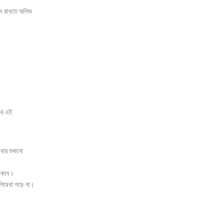
জিং রাখতে অলিভ
কের এই
এবার শুকনো
থাকবে।
লিরেখা পড়ে না।