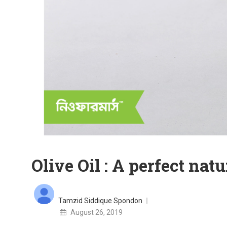
Olive Oil : A perfect nat
Tamzid Siddique Spondon
Posted
August 26, 2019
on