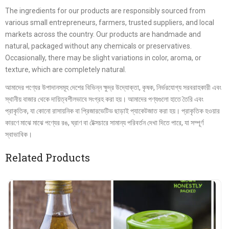
The ingredients for our products are responsibly sourced from
various small entrepreneurs, farmers, trusted suppliers, and local
markets across the country. Our products are handmade and
natural, packaged without any chemicals or preservatives.
Occasionally, there may be slight variations in color, aroma, or
texture, which are completely natural.
আমাদের পণ্যের উপাদানসমূহ দেশের বিভিন্ন ক্ষুদ্র উদ্যোক্তা, কৃষক, নির্ভরযোগ্য সরবরাহকারী এবং
স্থানীয় বাজার থেকে দায়িত্বশীলভাবে সংগ্রহ করা হয়। আমাদের পণ্যগুলো হাতে তৈরি এবং
প্রাকৃতিক, যা কোনো রাসায়নিক বা প্রিজারভেটিভ ছাড়াই প্যাকেটজাত করা হয়। প্রাকৃতিক হওয়ার
কারণে মাঝে মাঝে পণ্যের রঙ, ঘ্রাণ বা টেক্সচারে সামান্য পরিবর্তন দেখা দিতে পারে, যা সম্পূর্ণ
স্বাভাবিক।
Related Products