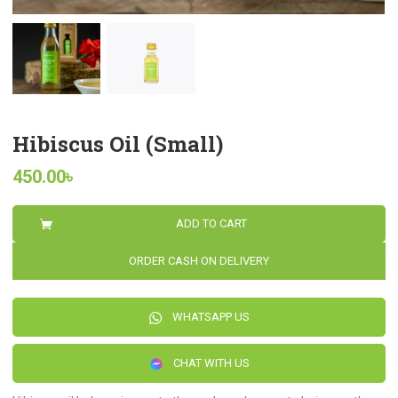
Hibiscus Oil (Small)
450.00
৳
ADD TO CART
ORDER CASH ON DELIVERY
WHATSAPP US
CHAT WITH US