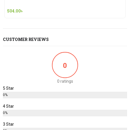
504.00
৳
CUSTOMER REVIEWS
0
0 ratings
5 Star
0%
4 Star
0%
3 Star