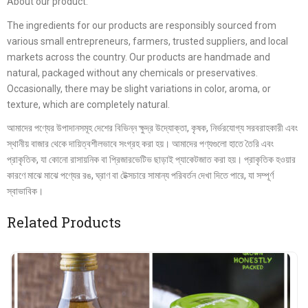
About our product:
The ingredients for our products are responsibly sourced from
various small entrepreneurs, farmers, trusted suppliers, and local
markets across the country. Our products are handmade and
natural, packaged without any chemicals or preservatives.
Occasionally, there may be slight variations in color, aroma, or
texture, which are completely natural.
আমাদের পণ্যের উপাদানসমূহ দেশের বিভিন্ন ক্ষুদ্র উদ্যোক্তা, কৃষক, নির্ভরযোগ্য সরবরাহকারী এবং
স্থানীয় বাজার থেকে দায়িত্বশীলভাবে সংগ্রহ করা হয়। আমাদের পণ্যগুলো হাতে তৈরি এবং
প্রাকৃতিক, যা কোনো রাসায়নিক বা প্রিজারভেটিভ ছাড়াই প্যাকেটজাত করা হয়। প্রাকৃতিক হওয়ার
কারণে মাঝে মাঝে পণ্যের রঙ, ঘ্রাণ বা টেক্সচারে সামান্য পরিবর্তন দেখা দিতে পারে, যা সম্পূর্ণ
স্বাভাবিক।
Related Products