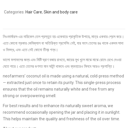
Categories:
Hair Care
,
Skin and body care
নিওফার্মারস-এর নারিকেল তেল প্রস্তুত হয় একেবারে প্রাকৃতিক উপায়ে, মাত্র একবার প্রেস করে।
এতে কোনো প্রকার কেমিক্যাল বা অতিরিক্ত প্রসেসিং নেই, যার ফলে তেলের রঙ থাকে একদম সাদা
ও বিশুদ্ধ, এবং এতে নেই কোনো তীব্র গন্ধ।
ভালো ফলাফলের জন্য এবং মিষ্টি ঘ্রাণ বজায় রাখতে, জারের মুখ খুলে মাঝে মাঝে রোদে রেখে দেওয়া
যেতে পারে। এতে তেলের গুণগত মান অটুট থাকবে এবং ব্যবহারেও মিলবে আরও প্রশান্তি।
neofarmers’ coconut oil is made using a natural, cold-press method
— extracted just once to retain its purity. This single-press process
ensures that the oil remains naturally white and free from any
strong or overpowering smell.
For best results and to enhance its naturally sweet aroma, we
recommend occasionally opening the jar and placing it in sunlight.
This helps maintain the quality and freshness of the oil over time.