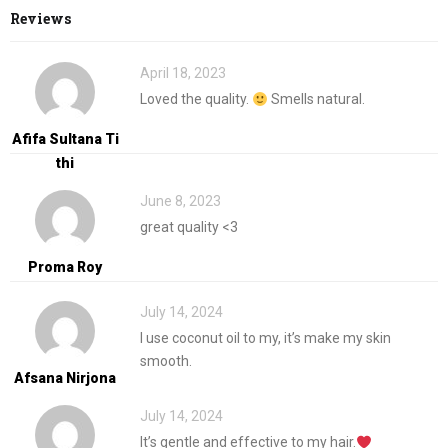
Reviews
April 18, 2023
Loved the quality.
Smells natural.
Afifa Sultana Ti
Thi
June 8, 2023
great quality <3
Proma Roy
July 14, 2024
I use coconut oil to my, it’s make my skin
smooth.
Afsana Nirjona
July 14, 2024
It’s gentle and effective to my hair.