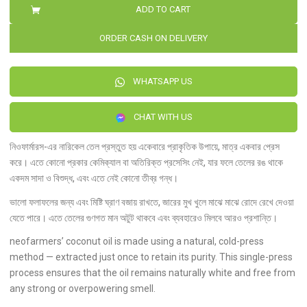
ADD TO CART
ORDER CASH ON DELIVERY
WHATSAPP US
CHAT WITH US
নিওফার্মারস-এর নারিকেল তেল প্রস্তুত হয় একেবারে প্রাকৃতিক উপায়ে, মাত্র একবার প্রেস
করে। এতে কোনো প্রকার কেমিক্যাল বা অতিরিক্ত প্রসেসিং নেই, যার ফলে তেলের রঙ থাকে
একদম সাদা ও বিশুদ্ধ, এবং এতে নেই কোনো তীব্র গন্ধ।
ভালো ফলাফলের জন্য এবং মিষ্টি ঘ্রাণ বজায় রাখতে, জারের মুখ খুলে মাঝে মাঝে রোদে রেখে দেওয়া
যেতে পারে। এতে তেলের গুণগত মান অটুট থাকবে এবং ব্যবহারেও মিলবে আরও প্রশান্তি।
neofarmers’ coconut oil is made using a natural, cold-press
method — extracted just once to retain its purity. This single-press
process ensures that the oil remains naturally white and free from
any strong or overpowering smell.