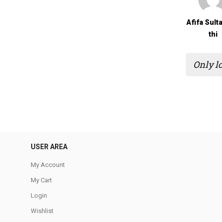
Afifa Sult
Thi
Only l
USER AREA
My Account
My Cart
Login
Wishlist