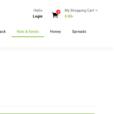
Hello
My Shopping Cart
0
Login
0.00
৳
Pack
Nuts & Seeds
Honey
Spreads