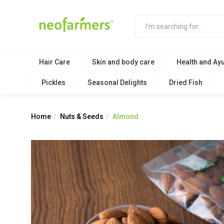
Hair Care
Skin and body care
Health and Ay
Pickles
Seasonal Delights
Dried Fish
Home
Nuts & Seeds
Almond