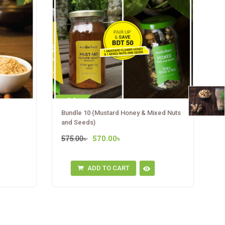
Bundle 10 (Mustard Honey & Mixed Nuts
and Seeds)
Original
Current
575.00
৳
570.00
৳
price
price
was:
is:
ADD TO CART
575.00৳ .
570.00৳ .