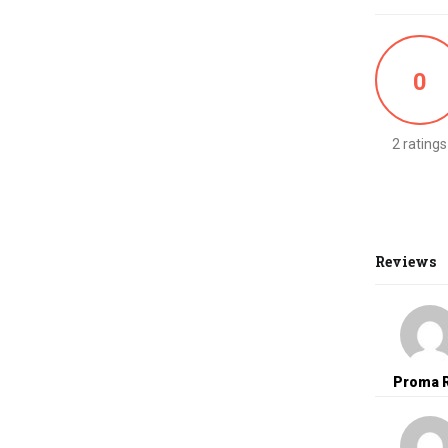
0
2 ratings
Reviews
Proma 