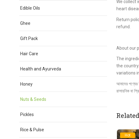
We collect 
Edible Oils
heart disea
Return poli
Ghee
refund.
Gift Pack
About our p
Hair Care
The ingredi
the country
Health and Ayurveda
variations i
আমাদের পণ্যের উ
Honey
রাসায়নিক বা প্
Nuts & Seeds
Related
Pickles
Rice & Pulse
Hot