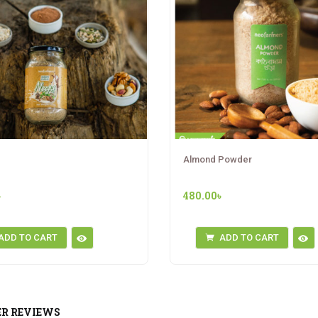
Almond Powder
৳
480.00
৳
ADD TO CART
ADD TO CART
R REVIEWS